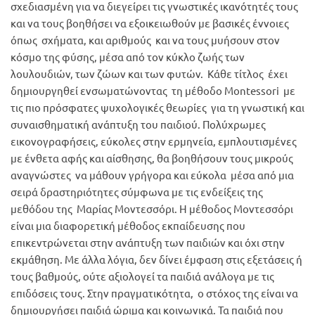
σχεδιασμένη για να διεγείρει τις γνωστικές ικανότητές τους
και να τους βοηθήσει να εξοικειωθούν με βασικές έννοιες
όπως σχήματα, και αριθμούς και να τους μυήσουν στον
κόσμο της φύσης, μέσα από τον κύκλο ζωής των
λουλουδιών, των ζώων και των φυτών. Κάθε τίτλος έχει
δημιουργηθεί ενσωματώνοντας τη μέθοδο Montessori με
τις πιο πρόσφατες ψυχολογικές θεωρίες για τη γνωστική και
συναισθηματική ανάπτυξη του παιδιού. Πολύχρωμες
εικονογραφήσεις, εύκολες στην ερμηνεία, εμπλουτισμένες
με ένθετα αφής και αίσθησης, θα βοηθήσουν τους μικρούς
αναγνώστες να μάθουν γρήγορα και εύκολα μέσα από μια
σειρά δραστηριότητες σύμφωνα με τις ενδείξεις της
μεθόδου της Μαρίας Μοντεσσόρι. Η μέθοδος Μοντεσσόρι
είναι μια διαφορετική μέθοδος εκπαίδευσης που
επικεντρώνεται στην ανάπτυξη των παιδιών και όχι στην
εκμάθηση. Με άλλα λόγια, δεν δίνει έμφαση στις εξετάσεις ή
τους βαθμούς, ούτε αξιολογεί τα παιδιά ανάλογα με τις
επιδόσεις τους. Στην πραγματικότητα, ο στόχος της είναι να
δημιουργήσει παιδιά ώριμα και κοινωνικά. Τα παιδιά που