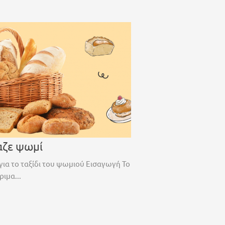
αζε ψωμί
για το ταξίδι του ψωμιού Εισαγωγή Το
ριμα...