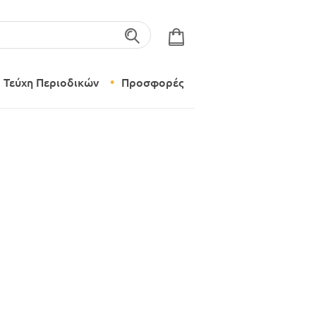
λέξεις-κλειδιά
Τεύχη Περιοδικών
Προσφορές
Σύγχρονο Νηπιαγωγείο
Δημιουργικό Εργαστήρι