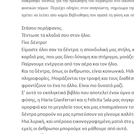
διακρίθηκε διεθνώς για την προώθηση του σεβασμού στο οικοσύσ
φυσικών πόρων. Περιέχει οδηγίες στον αναγνώστη, σημείωμα της
πρέπει να λείπει απο καμία Βιβλιοθηκη που αγαπά τη φύση και σ
Στάσου περήφανος.
Τέντωσε τα κλαδιά σου στον ήλιο.
Γίνε δέντρο!
Είμαστε όλοι σαν τα δέντρα: η σπονδυλική μας στήλη, 
καρδιά μας, που μας δίνει δύναμη και στήριγμα, μοιάζε
Παίρνουμε ενέργεια από τον αέρα και τον ήλιο.
Και τα δέντρα, όπως οι άνθρωποι, είναι κοινωνικά. Μι
πληροφορίες. Μοιράζονται την τροφή και τους διαθέ
φροντίζουν το ένα το άλλο. Είναι πιο δυνατά μαζί.
Σ' αυτό το εκπληκτικό βιβλίο που αποτελεί έναν ύμνο
φύσης, η Maria Gianferrari και η Felicita Sala μας συγ
ομορφιά και το μεγαλείο τους και μας επισημαίνουν το
δέντρα μπορούν να μας εμπνεύσουν να γίνουμε καλύ
Μια λυρική, και υπέροχα εικονογραφημένη ματιά στο μ
εμείς οι άνθρωποι μπορούμε να μάθουμε από αυτά.