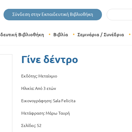
Εισάγετε τις 
Σύνδεση στην Εκπαιδευτική Βιβλιοθήκη
ιδευτική Βιβλιοθήκη
Βιβλία
Σεμινάρια / Συνέδρια
Θεματικές Κατηγορίες Βιβλίων
Γίνε δέντρο
Εκδόσεις Δίπτυχο
Εκδότης: Μεταίχμιο
Bazaar
Ηλικία: Από 3 ετών
Εικονογράφηση: Sala Felicita
Μετάφραση: Μάρω Ταυρή
Σελίδες: 52