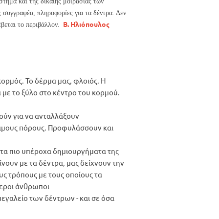
τημα και της δίκαιης μοιρασιάς των
 συγγραφέα, πληροφορίες για τα δέντρα. Δεν
Β. Ηλιόπουλος
έβεται το περιβάλλον.
κορμός. Το δέρμα μας, φλοιός. Η
ι με το ξύλο στο κέντρο του κορμού.
λούν για να ανταλλάξουν
σιμους πόρους. Προφυλάσσουν και
 στα πιο υπέροχα δημιουργήματα της
κρίνουν με τα δέντρα, μας δείχνουν την
υς τρόπους με τους οποίους τα
τεροι άνθρωποι
εγαλείο των δέντρων - και σε όσα