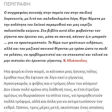
ΠΕΡΙΓΡΑΦΉ
Ο συγγραφέας συνεπής στην πορεία του στην παιδική
λογοτεχνία, με λιτό και καλοδουλεμένο λόγο, θίγει θέματα με
την απλότητα του λαϊκού παραμυθιού και μας χαρίζει
πολυεπίπεδα κείμενα. Στο βιβλίο αυτό όλοι φοβούνται τον
γίγαντα που έρχεται και, μέσα σε πανικό, κάνουν ό,τι μπορούν
… για να προετοιμαστούν. Το θέμα των ψεύτικων ειδήσεων,
αλλά και του μαζικού πανικού θίγονται με τρόπο ώστε το παιδί
να γελάσει, να προβληματιστεί και να στοχαστεί και τελικά να
μην πιστεύει ότι έρχονται γίγαντες.
Β. Ηλιόπουλος
Μια φορά κι έναν καιρό, οι κάτοικοι μιας ήσυχης πόλης
έμαθαν πως θα έφτανε σε λίγο εκεί ο γίγαντας
Αγκουγκαράν, ο φόβος και ο τρόμος όλου του κόσμου!
Δεν είχαν πολύ χρόνο στη διάθεσή τους, κι έτσι έτρεξαν
αμέσως να θωρακίσουν τα σπίτια τους, να προμηθευτούν
πολλά τρόφιμα, αλλά και όπλα για να αντιμετωπίσουν τον
εχθρό. Ώσπου, τρεις μέρες μετά, ακούστηκε ένας απαίσιος