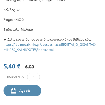
Εικονογράφηση: Νικόλας Χατζησταμούλος
Σελίδες: 32
Σχήμα: 14Χ20
Εξώφυλλο: Μαλακό
► Δείτε ένα απόσπασμα από το εσωτερικό του βιβλίου εδώ:
https://flip.metaixmio.gr/apospasmata/ERXETAI_O_GIGANTAS-
MIKRES_KALHNYXTES/index.html
5,40 €
6.00
ΠΟΣΌΤΗΤΑ
Αγορά