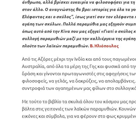
άνθρωπο, αλλά βρίσκει ευκαιρία να φιλοσοφήσει για τη
στον άλλο. Ο αναγνώστης θα βρει ιστορίες για όλα τα γ
Ελέφαντας και ο σκύλος", ίσως γιατί σαν τον ελέφαντα 
αγάπη των σκύλων. Πολλά παραμύθια μας εξηγούν συμπ
όπως αυτό από την Κίνα που μας εξηγεί «Γιατί ο σκύλος κ
συλλογή παραμυθιών μαζί με την καλλιέργεια της αγάπη
πλούτο των λαϊκών παραμυθιών.
Β. Ηλιόπουλος
Από τις Αζόρες μέχρι την Ινδία και από τους παγωμέ
Αυστραλία, από όλα τα μέρη της Γης και φυσικά από τ
δράση και γίνονται πρωταγωνιστές στις αφηγήσεις τω
φιλοσοφείς, να γελάς, να δακρύζεις, να απολαμβάνεις
συντροφιά των αγαπημένων μας φίλων στο συλλογικ
Με τούτο το βιβλίο τα σκυλιά όλου του κόσμου μας πρ
βόλτα στις γειτονιές των λαϊκών παραμυθιών. Κουνών
εικόνες και σύμβολα, για να φέρουν στο φως κρυμμέν