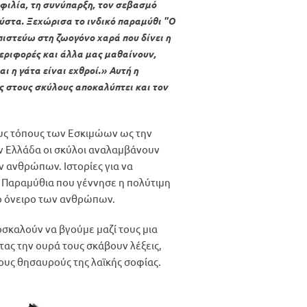
 φιλία, τη συνύπαρξη, τον σεβασμό
ούστα. Ξεχώρισα το ινδικό παραμύθι "Ο
πιστεύω στη ζωογόνο χαρά που δίνει η
εριφορές και άλλα μας μαθαίνουν,
αι η γάτα είναι εχθροί.» Αυτή η
ς στους σκύλους αποκαλύπτει και τον
νους τόπους των Εσκιμώων ως την
ην Ελλάδα οι σκύλοι αναλαμβάνουν
ν ανθρώπων. Ιστορίες για να
. Παραμύθια που γέννησε η πολύτιμη
ό όνειρο των ανθρώπων.
οσκαλούν να βγούμε μαζί τους μια
τας την ουρά τους σκάβουν λέξεις,
ους θησαυρούς της λαϊκής σοφίας.