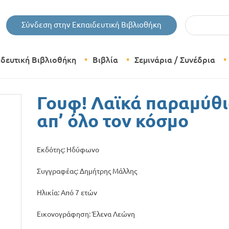
Εισάγετε τις 
Σύνδεση στην Εκπαιδευτική Βιβλιοθήκη
ιδευτική Βιβλιοθήκη
Βιβλία
Σεμινάρια / Συνέδρια
Θεματικές Κατηγορίες Βιβλίων
Γουφ! Λαϊκά παραμύθι
Εκδόσεις Δίπτυχο
απ’ όλο τον κόσμο
Bazaar
Εκδότης: Ηδύφωνο
Συγγραφέας: Δημήτρης Μάλλης
Ηλικία: Από 7 ετών
Εικονογράφηση: Έλενα Λεώνη